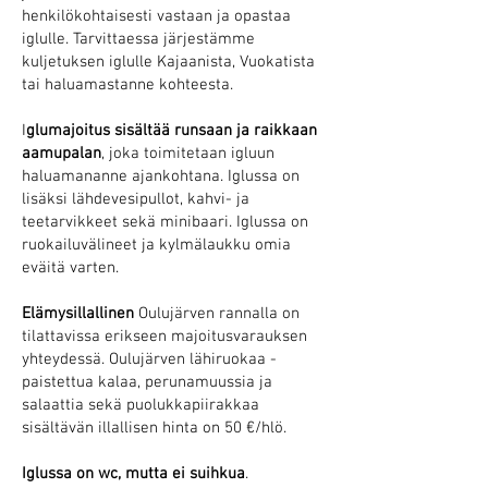
henkilökohtaisesti vastaan ja opastaa
iglulle. Tarvittaessa järjestämme
kuljetuksen iglulle Kajaanista, Vuokatista
tai haluamastanne kohteesta.
I
glumajoitus sisältää runsaan ja raikkaan
aamupalan
, joka toimitetaan igluun
haluamananne ajankohtana. Iglussa on
lisäksi lähdevesipullot, kahvi- ja
teetarvikkeet sekä minibaari. Iglussa on
ruokailuvälineet ja kylmälaukku omia
eväitä varten.
Elämysillallinen
Oulujärven rannalla on
tilattavissa erikseen majoitusvarauksen
yhteydessä. Oulujärven lähiruokaa -
paistettua kalaa, perunamuussia ja
salaattia sekä puolukkapiirakkaa
sisältävän illallisen hinta on 50 €/hlö.
Iglussa on wc, mutta ei suihkua
.