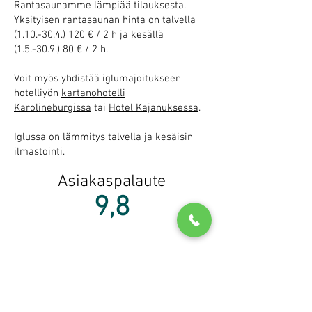
Rantasaunamme lämpiää tilauksesta.
Yksityisen rantasaunan hinta on talvella
(1.10.-30.4.) 120
€ / 2 h ja kesällä
(1.5.-30.9.) 80
€ / 2 h.
Voit myös yhdistää iglumajoitukseen
hotelliyön
kartanohotelli
Karolineburgissa
tai
Hotel Kajanuksessa
.
Iglussa on lämmitys talvella ja kesäisin
ilmastointi.
Asiakaspalaute
9,8
”Uniikki majoitus järven päällä kelluvassa
iglussa. Laineet keinutteli ja maisema oli
kaunis. Todella mukava sänky. Sievät
astiat ja kaunis sisustus. Hyvää teetä